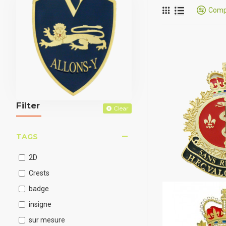
Compa
Filter
Clear
TAGS
2D
Crests
badge
insigne
sur mesure