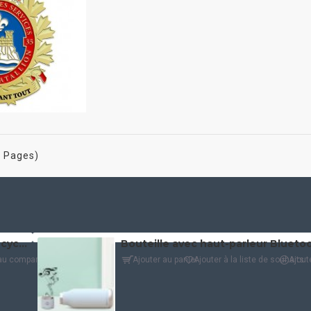
1 Pages)
Sac fourre-tout/sac à dos en coton recyclé (4 oz)
au comparatif
Ajouter au panier
Ajouter à la liste de souhaits
Ajout