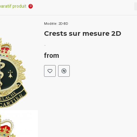
ratif produit
0
Modèle:
2D-BD
Crests sur mesure 2D
..
from