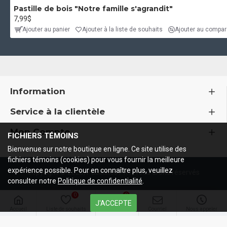
Pastille de bois "Notre famille s'agrandit"
7,99$
Ajouter au panier
Ajouter à la liste de souhaits
Ajouter au compara
Information
Service à la clientèle
Mon Compte
FICHIERS TÉMOINS
Bienvenue sur notre boutique en ligne. Ce site utilise des
fichiers témoins (cookies) pour vous fournir la meilleure
expérience possible. Pour en connaître plus, veuillez
Copyright ©
2026, Publicités PRT, Tous droits réservés
consulter notre
Politique de confidentialité
.
0
0
J'ACCEPTE
Accueil
Liste de souhaits
Comparer
Courriel
Nous appeler