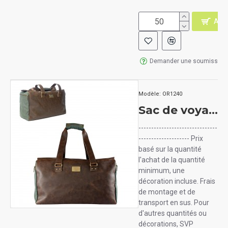
AJO
Demander une soumission
Modèle:
OR1240
Sac de voyage DANVILLE en cuir végétalien 35 L
-------------------------------
-------------------- Prix
basé sur la quantité
l'achat de la quantité
minimum, une
décoration incluse. Frais
de montage et de
transport en sus. Pour
d'autres quantités ou
décorations, SVP