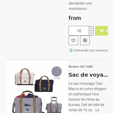
demander une
soumission...
from
AJO
Demander une soumission
Modèle:
BIC-16081
Sac de voyage messager en coton SAN MARCO
Le sac messager San
Marco en coton élégant
et sophistiqué fera
tourner les têtes au
bureau. Fait de toile de
coton de 16 oz. - Le