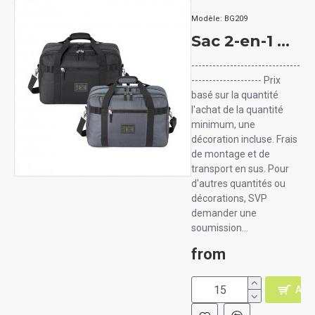
Modèle:
BG209
Sac 2-en-1 DUFFLE: voyage et travail
-------------------------------
-------------------- Prix
basé sur la quantité
l'achat de la quantité
minimum, une
décoration incluse. Frais
de montage et de
transport en sus. Pour
d'autres quantités ou
décorations, SVP
demander une
soumission...
from
AJO