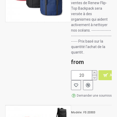
ventes de Renew Flip-
Top Backpack sera
versée à des
organismes qui aident
activement à nettoyer
nos océans. ---------------
-------------------------------
----- Prix basé sur la
quantité l'achat de la
quantit..
from
AJO
Demander une soumission
Modèle:
FE-20303