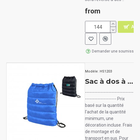
from
AJO
Demander une soumission
Modèle:
HS1203
Sac à dos à cordons coulissants COSTANZA
-------------------------------
-------------------- Prix
basé sur la quantité
l'achat de la quantité
minimum, une
décoration incluse. Frais
de montage et de
transport en sus. Pour