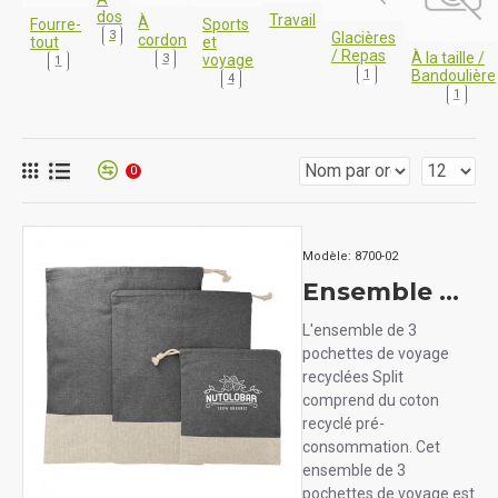
dos
Travail
À
Fourre-
Sports
3
Glacières
cordon
tout
et
/ Repas
À la taille /
voyage
3
1
Bandoulière
1
4
1
0
Modèle:
8700-02
Ensemble de pochettes de voyage en coton recyclé
L'ensemble de 3
pochettes de voyage
recyclées Split
comprend du coton
recyclé pré-
consommation. Cet
ensemble de 3
pochettes de voyage est