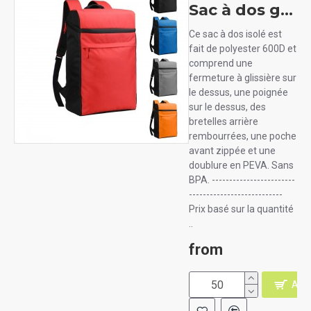
Sac à dos glacière BAGFIRST
Ce sac à dos isolé est
fait de polyester 600D et
comprend une
fermeture à glissière sur
le dessus, une poignée
sur le dessus, des
bretelles arrière
rembourrées, une poche
avant zippée et une
doublure en PEVA. Sans
BPA. ------------------------
---------------------------
Prix basé sur la quantité
..
from
AJO