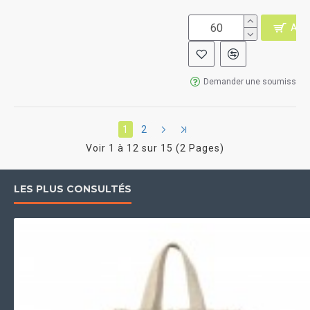
AJO
Demander une soumission
1
2
Voir 1 à 12 sur 15 (2 Pages)
LES PLUS CONSULTÉS