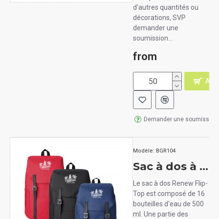
d'autres quantités ou
décorations, SVP
demander une
soumission...
from
AJO
Demander une soumission
Modèle:
BGR104
Sac à dos à rabat fait de bouteilles de plastique recyclées.
Le sac à dos Renew Flip-
Top est composé de 16
bouteilles d'eau de 500
ml. Une partie des