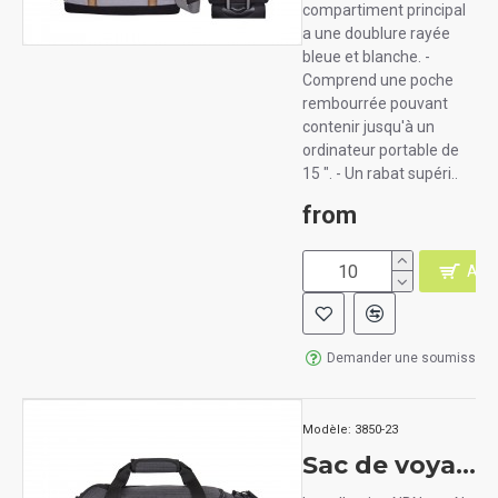
compartiment principal
a une doublure rayée
bleue et blanche. -
Comprend une poche
rembourrée pouvant
contenir jusqu'à un
ordinateur portable de
15 ". - Un rabat supéri..
from
AJO
Demander une soumission
Modèle:
3850-23
Sac de voyage NBN WHITBY DUFFEL