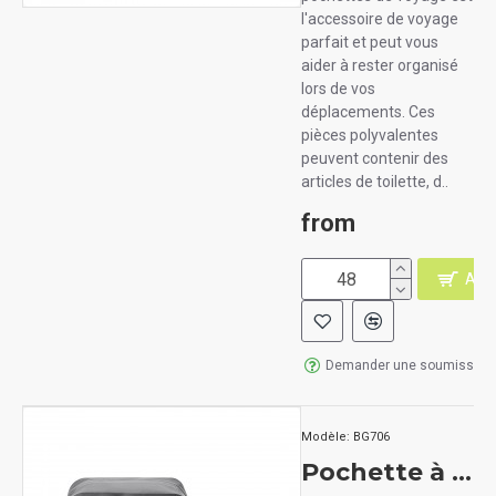
l'accessoire de voyage
parfait et peut vous
aider à rester organisé
lors de vos
déplacements. Ces
pièces polyvalentes
peuvent contenir des
articles de toilette, d..
from
AJO
Demander une soumission
Modèle:
BG706
Pochette à accessoires résistante à l'eau