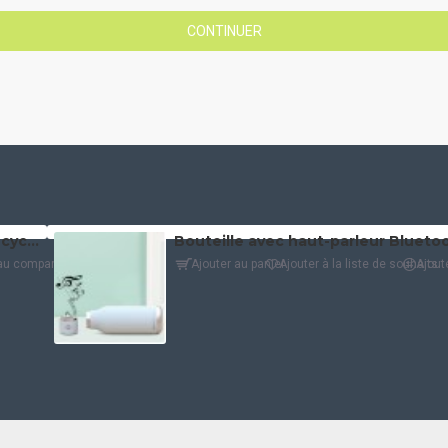
CONTINUER
Sac fourre-tout/sac à dos en coton recyclé (4 oz)
au comparatif
Ajouter au panier
Ajouter à la liste de souhaits
Ajout