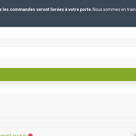
es les commandes seront livrées à votre porte
; Nous sommes en train 
ratif produit
0
C