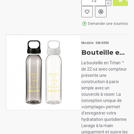
AJO
Demander une soumission
Modèle:
SM-6934
Bouteille en Tritan 22 oz avec compteur
La bouteille en Tritan ™
de 22 oz avec compteur
présente une
construction à paroi
simple avec un
couvercle à visser. La
conception unique de
«comptage» permet
d'enregistrer votre
hydratation quotidienne.
Lavage à la main
uniquement et suivre les