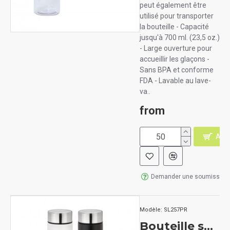
peut également être
utilisé pour transporter
la bouteille - Capacité
jusqu'à 700 ml. (23,5 oz.)
- Large ouverture pour
accueillir les glaçons -
Sans BPA et conforme
FDA - Lavable au lave-
va..
from
AJO
Demander une soumission
Modèle:
SL257PR
Bouteille sous vide PACE TRAIL 13.5 oz