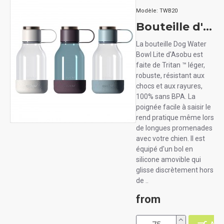
Modèle:
TWB20
Bouteille d'eau et bol pour chien Asobu
La bouteille Dog Water
Bowl Lite d'Asobu est
faite de Tritan ™ léger,
robuste, résistant aux
chocs et aux rayures,
100% sans BPA. La
poignée facile à saisir le
rend pratique même lors
de longues promenades
avec votre chien. Il est
équipé d'un bol en
silicone amovible qui
glisse discrètement hors
de ..
from