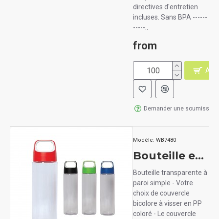
directives d'entretien
incluses. Sans BPA ------
-----..
from
AJO
Demander une soumission
Modèle:
WB7480
Bouteille en Tritan 23.5 oz (700 ml)
Bouteille transparente à
paroi simple - Votre
choix de couvercle
bicolore à visser en PP
coloré - Le couvercle